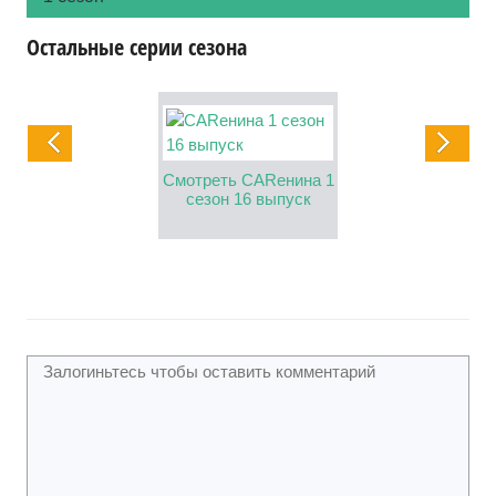
Остальные серии сезона
реть CARенина 1
Смотреть CARенина 1
Смотреть CARен
езон 15 выпуск
сезон 16 выпуск
сезон 17 выпу