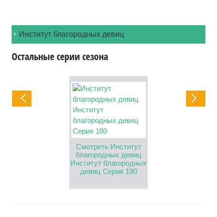
Институт благородных девиц
Остальные серии сезона
треть Институт
Смотреть Институт
Смотреть Инст
городных девиц
благородных девиц
благородных д
итут благородных
Институт благородных
Институт благор
евиц Серия 179
девиц Серия 180
девиц Серия 1